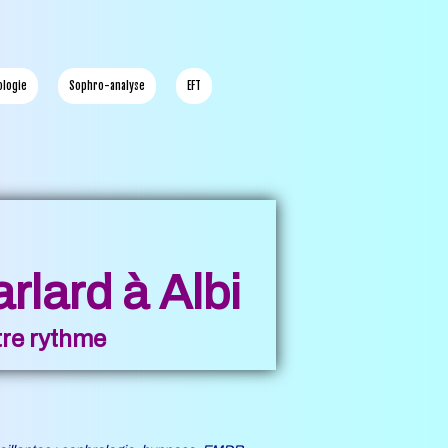
ologie
Sophro-analyse
EFT
lard à Albi
otre rythme