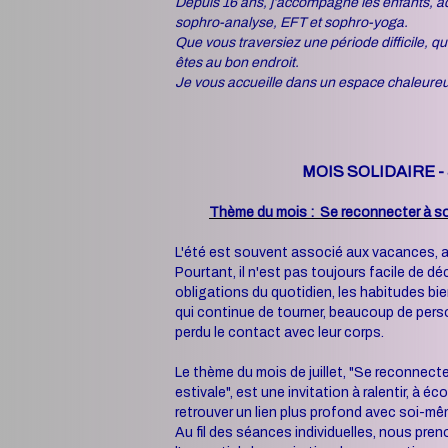
Depuis 16 ans, j’accompagne les enfants, a
sophro-analyse, EFT et sophro-yoga.
Que vous traversiez une période difficile,
êtes au bon endroit.
Je vous accueille dans un espace chaleureux
MOIS SOLIDAIRE -
Thème du mois :
Se reconnecter à so
L'été est souvent associé aux vacances, a
Pourtant, il n'est pas toujours facile de dé
obligations du quotidien, les habitudes bi
qui continue de tourner, beaucoup de perso
perdu le contact avec leur corps.
Le thème du mois de juillet, "Se reconnect
estivale", est une invitation à ralentir, à 
retrouver un lien plus profond avec soi-mê
Au fil des séances individuelles, nous pren